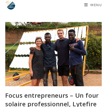
Skip
MENU
to
content
Focus entrepreneurs – Un four
solaire professionnel, Lytefire