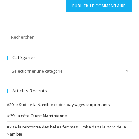
website
comment
URL
(optional)
Search
for:
Catégories
Catégories
Sélectionner une catégorie
Articles Récents
#30 le Sud de la Namibie et des paysages surprenants
#29 La côte Ouest Namibienne
#28 À la rencontre des belles femmes Himba dans le nord de la
Namibie