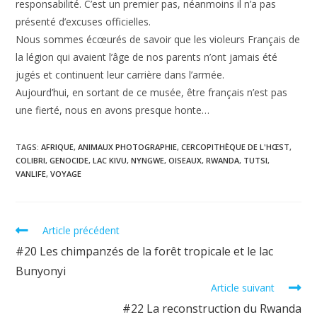
responsabilité. C’est un premier pas, néanmoins il n’a pas
présenté d’excuses officielles.
Nous sommes écœurés de savoir que les violeurs Français de
la légion qui avaient l’âge de nos parents n’ont jamais été
jugés et continuent leur carrière dans l’armée.
Aujourd’hui, en sortant de ce musée, être français n’est pas
une fierté, nous en avons presque honte…
TAGS:
AFRIQUE
,
ANIMAUX PHOTOGRAPHIE
,
CERCOPITHÈQUE DE L'HŒST
,
COLIBRI
,
GENOCIDE
,
LAC KIVU
,
NYNGWE
,
OISEAUX
,
RWANDA
,
TUTSI
,
VANLIFE
,
VOYAGE
Read
Article précédent
more
#20 Les chimpanzés de la forêt tropicale et le lac
articles
Bunyonyi
Article suivant
#22 La reconstruction du Rwanda