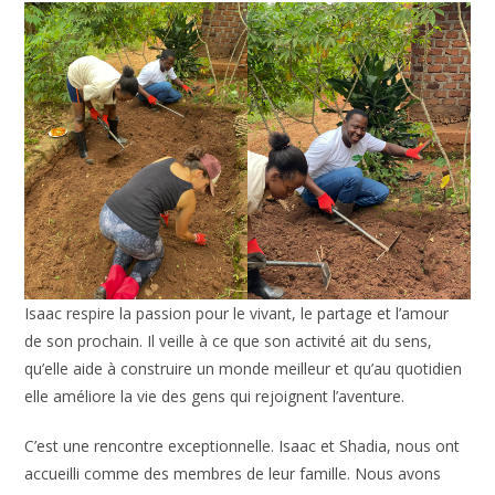
Isaac respire la passion pour le vivant, le partage et l’amour
de son prochain. Il veille à ce que son activité ait du sens,
qu’elle aide à construire un monde meilleur et qu’au quotidien
elle améliore la vie des gens qui rejoignent l’aventure.
C’est une rencontre exceptionnelle. Isaac et Shadia, nous ont
accueilli comme des membres de leur famille. Nous avons