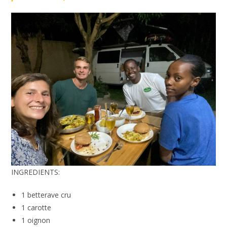
INGREDIENTS:
1 betterave cru
1 carotte
1 oignon