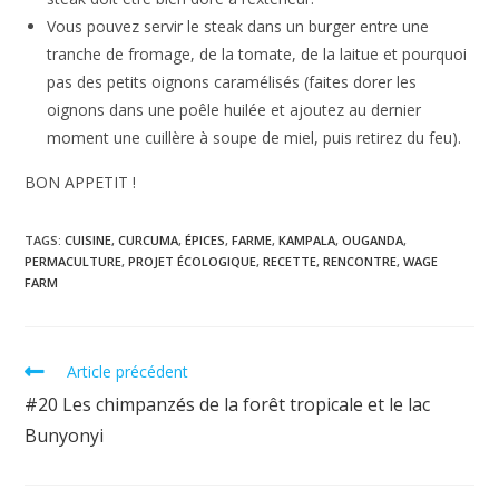
Vous pouvez servir le steak dans un burger entre une
tranche de fromage, de la tomate, de la laitue et pourquoi
pas des petits oignons caramélisés (faites dorer les
oignons dans une poêle huilée et ajoutez au dernier
moment une cuillère à soupe de miel, puis retirez du feu).
BON APPETIT !
TAGS:
CUISINE
,
CURCUMA
,
ÉPICES
,
FARME
,
KAMPALA
,
OUGANDA
,
PERMACULTURE
,
PROJET ÉCOLOGIQUE
,
RECETTE
,
RENCONTRE
,
WAGE
FARM
Read
Article précédent
more
#20 Les chimpanzés de la forêt tropicale et le lac
articles
Bunyonyi